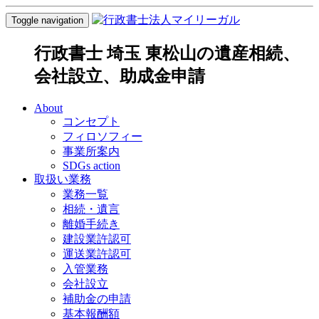
Toggle navigation
行政書士 埼玉 東松山の遺産相続、
会社設立、助成金申請
About
コンセプト
フィロソフィー
事業所案内
SDGs action
取扱い業務
業務一覧
相続・遺言
離婚手続き
建設業許認可
運送業許認可
入管業務
会社設立
補助金の申請
基本報酬額