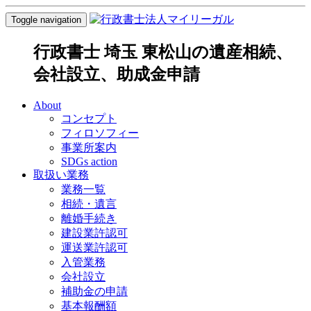
Toggle navigation
行政書士 埼玉 東松山の遺産相続、
会社設立、助成金申請
About
コンセプト
フィロソフィー
事業所案内
SDGs action
取扱い業務
業務一覧
相続・遺言
離婚手続き
建設業許認可
運送業許認可
入管業務
会社設立
補助金の申請
基本報酬額