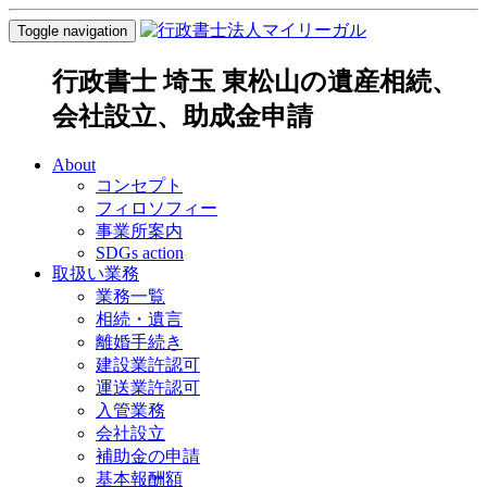
Toggle navigation
行政書士 埼玉 東松山の遺産相続、
会社設立、助成金申請
About
コンセプト
フィロソフィー
事業所案内
SDGs action
取扱い業務
業務一覧
相続・遺言
離婚手続き
建設業許認可
運送業許認可
入管業務
会社設立
補助金の申請
基本報酬額