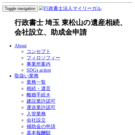
Toggle navigation
行政書士 埼玉 東松山の遺産相続、
会社設立、助成金申請
About
コンセプト
フィロソフィー
事業所案内
SDGs action
取扱い業務
業務一覧
相続・遺言
離婚手続き
建設業許認可
運送業許認可
入管業務
会社設立
補助金の申請
基本報酬額