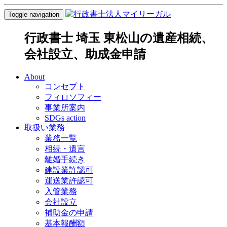
Toggle navigation
行政書士 埼玉 東松山の遺産相続、
会社設立、助成金申請
About
コンセプト
フィロソフィー
事業所案内
SDGs action
取扱い業務
業務一覧
相続・遺言
離婚手続き
建設業許認可
運送業許認可
入管業務
会社設立
補助金の申請
基本報酬額