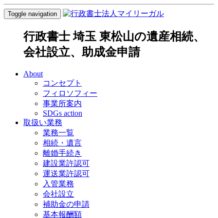
Toggle navigation
行政書士 埼玉 東松山の遺産相続、
会社設立、助成金申請
About
コンセプト
フィロソフィー
事業所案内
SDGs action
取扱い業務
業務一覧
相続・遺言
離婚手続き
建設業許認可
運送業許認可
入管業務
会社設立
補助金の申請
基本報酬額