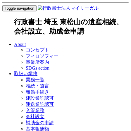
Toggle navigation
行政書士 埼玉 東松山の遺産相続、
会社設立、助成金申請
About
コンセプト
フィロソフィー
事業所案内
SDGs action
取扱い業務
業務一覧
相続・遺言
離婚手続き
建設業許認可
運送業許認可
入管業務
会社設立
補助金の申請
基本報酬額