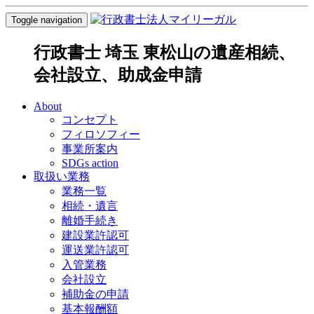
Toggle navigation
行政書士 埼玉 東松山の遺産相続、
会社設立、助成金申請
About
コンセプト
フィロソフィー
事業所案内
SDGs action
取扱い業務
業務一覧
相続・遺言
離婚手続き
建設業許認可
運送業許認可
入管業務
会社設立
補助金の申請
基本報酬額