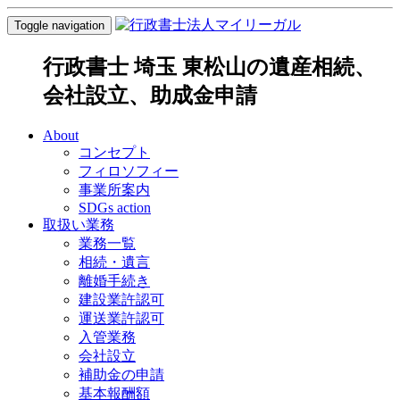
Toggle navigation
行政書士 埼玉 東松山の遺産相続、
会社設立、助成金申請
About
コンセプト
フィロソフィー
事業所案内
SDGs action
取扱い業務
業務一覧
相続・遺言
離婚手続き
建設業許認可
運送業許認可
入管業務
会社設立
補助金の申請
基本報酬額