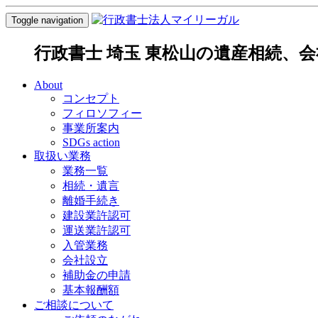
Toggle navigation
行政書士 埼玉 東松山の遺産相続、
About
コンセプト
フィロソフィー
事業所案内
SDGs action
取扱い業務
業務一覧
相続・遺言
離婚手続き
建設業許認可
運送業許認可
入管業務
会社設立
補助金の申請
基本報酬額
ご相談について