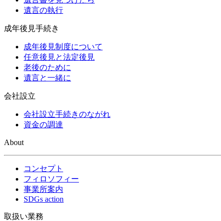
遺言の執行
成年後見手続き
成年後見制度について
任意後見と法定後見
老後のために
遺言と一緒に
会社設立
会社設立手続きのながれ
資金の調達
About
コンセプト
フィロソフィー
事業所案内
SDGs action
取扱い業務