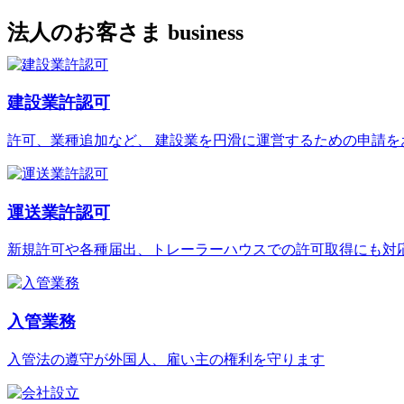
法人のお客さま
business
建設業許認可
許可、業種追加など、 建設業を円滑に運営するための申請を
運送業許認可
新規許可や各種届出、トレーラーハウスでの許可取得にも対
入管業務
入管法の遵守が外国人、雇い主の権利を守ります