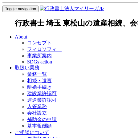
Toggle navigation
行政書士 埼玉 東松山の遺産相続、
About
コンセプト
フィロソフィー
事業所案内
SDGs action
取扱い業務
業務一覧
相続・遺言
離婚手続き
建設業許認可
運送業許認可
入管業務
会社設立
補助金の申請
基本報酬額
ご相談について