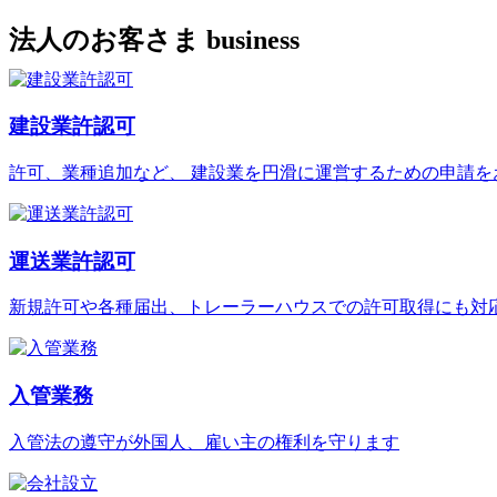
法人のお客さま
business
建設業許認可
許可、業種追加など、 建設業を円滑に運営するための申請を
運送業許認可
新規許可や各種届出、トレーラーハウスでの許可取得にも対
入管業務
入管法の遵守が外国人、雇い主の権利を守ります