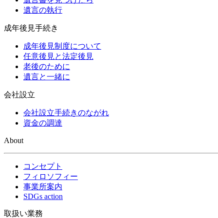
遺言の執行
成年後見手続き
成年後見制度について
任意後見と法定後見
老後のために
遺言と一緒に
会社設立
会社設立手続きのながれ
資金の調達
About
コンセプト
フィロソフィー
事業所案内
SDGs action
取扱い業務