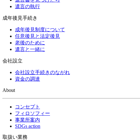
遺言の執行
成年後見手続き
成年後見制度について
任意後見と法定後見
老後のために
遺言と一緒に
会社設立
会社設立手続きのながれ
資金の調達
About
コンセプト
フィロソフィー
事業所案内
SDGs action
取扱い業務