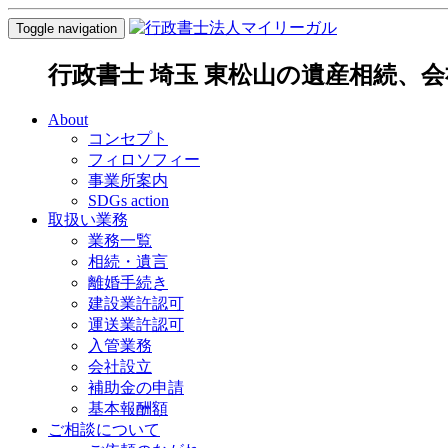
Toggle navigation
行政書士 埼玉 東松山の遺産相続、
About
コンセプト
フィロソフィー
事業所案内
SDGs action
取扱い業務
業務一覧
相続・遺言
離婚手続き
建設業許認可
運送業許認可
入管業務
会社設立
補助金の申請
基本報酬額
ご相談について