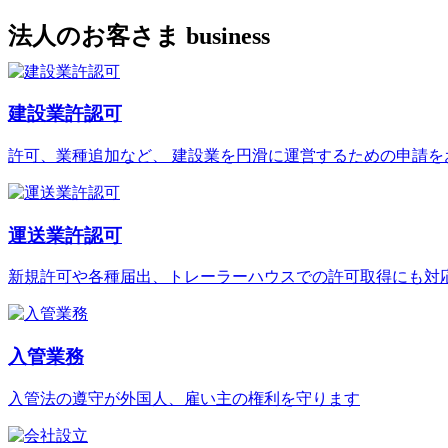
法人のお客さま
business
建設業許認可
許可、業種追加など、 建設業を円滑に運営するための申請を
運送業許認可
新規許可や各種届出、トレーラーハウスでの許可取得にも対
入管業務
入管法の遵守が外国人、雇い主の権利を守ります