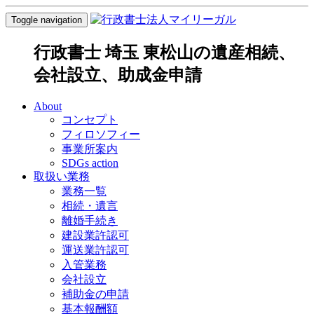
Toggle navigation
行政書士 埼玉 東松山の遺産相続、
会社設立、助成金申請
About
コンセプト
フィロソフィー
事業所案内
SDGs action
取扱い業務
業務一覧
相続・遺言
離婚手続き
建設業許認可
運送業許認可
入管業務
会社設立
補助金の申請
基本報酬額